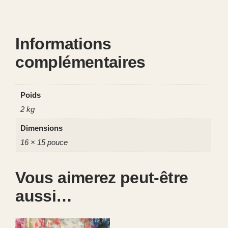
d
u
c
Informations
i
complémentaires
e
l
Poids
2 kg
Dimensions
16 × 15 pouce
Vous aimerez peut-être
aussi…