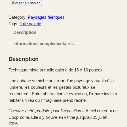
q
Ajouter au panier
u
a
Category:
Paysages féériques
n
Tags:
Toile galerie
t
Description
i
t
Informations complémentaires
é
d
Description
e
L
Technique mixte sur toile galerie de 16 x 16 pouces
e
Une cabane se niche au cœur d’un paysage vibrant où la
s
lumière, les couleurs et les gestes picturaux se
b
rencontrent. Entre abstraction et évocation, l’œuvre invite à
r
habiter un lieu où l’imaginaire prend racine.
a
i
L’oeuvre a
été
produite pour l’exposition «
À ciel ouvert » de
s
Coop Zone. Elle s’y trouve en vitrine jusqu’au 25 juillet
e
2026.
s