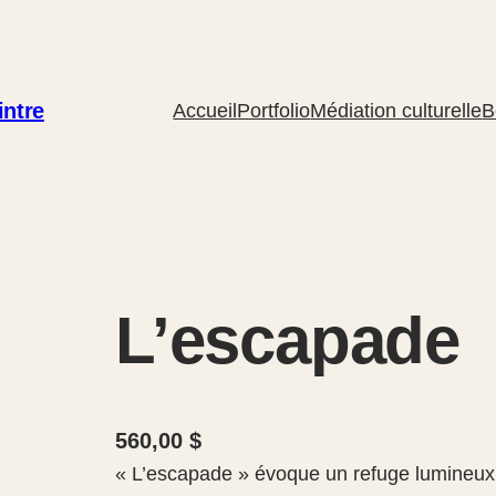
intre
Accueil
Portfolio
Médiation culturelle
B
L’escapade
560,00
$
« L’escapade » évoque un refuge lumineu