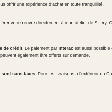
c
s offrir une expérience d’achat en toute tranquillité.
a
p
érer votre œuvre directement à mon atelier de Sillery. Ce
a
d
e
e de crédit
. Le paiement par
Interac
est aussi possible 
peuvent également être offerts sur demande.
t sont sans taxes
. Pour les livraisons à l’extérieur du C