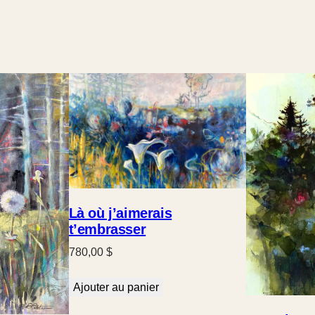
Là où j’aimerais
t’embrasser
780,00
$
Ajouter au panier