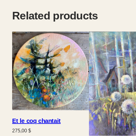
Related products
Et le coq chantait
275,00
$