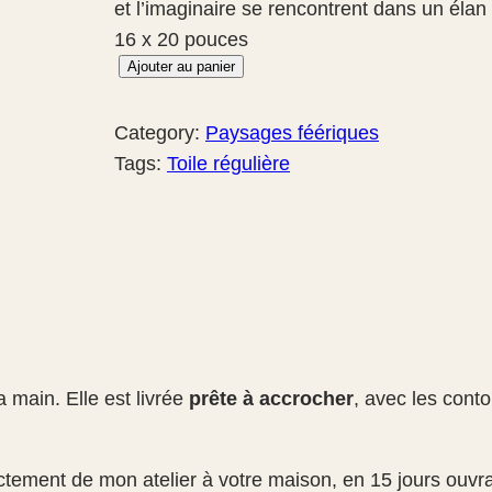
et l’imaginaire se rencontrent dans un élan 
16 x 20 pouces
q
Ajouter au panier
u
a
Category:
Paysages féériques
n
Tags:
Toile régulière
t
i
t
é
d
e
L
 main. Elle est livrée
prête à accrocher
, avec les cont
’
e
s
ectement de mon atelier à votre maison, en 15 jours ou